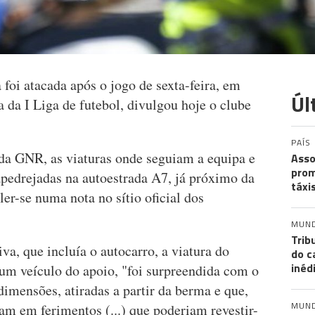
foi atacada após o jogo de sexta-feira, em
Úl
a da I Liga de futebol, divulgou hoje o clube
PAÍS
 da GNR, as viaturas onde seguiam a equipa e
Asso
prom
apedrejadas na autoestrada A7, já próximo da
táxi
er-se numa nota no sítio oficial dos
MUN
Trib
a, que incluía o autocarro, a viatura do
do c
inéd
 um veículo do apoio, "foi surpreendida com o
imensões, atiradas a partir da berma e que,
MUN
ram em ferimentos (...) que poderiam revestir-