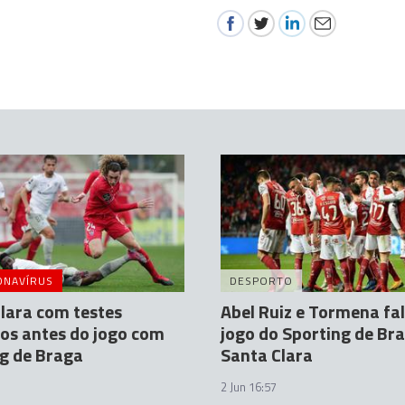
ONAVÍRUS
DESPORTO
lara com testes
Abel Ruiz e Tormena f
os antes do jogo com
jogo do Sporting de Br
g de Braga
Santa Clara
2 Jun 16:57