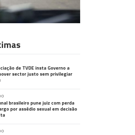
timas
ciação de TVDE insta Governo a
over sector justo sem privilegiar
s
DO
unal brasileiro pune juiz com perda
argo por assédio sexual em decisão
ita
DO