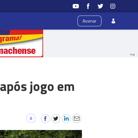
Assinar
PUB
 após jogo em
0