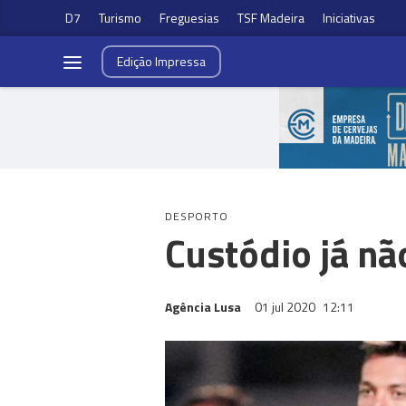
D7
Turismo
Freguesias
TSF Madeira
Iniciativas
Edição
Impressa
DESPORTO
Custódio já nã
Agência Lusa
01 jul 2020
12:11