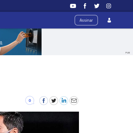
Assinar
PUB
0