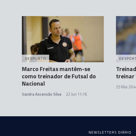
DESPORTO
DESPOR
Marco Freitas mantém-se
Treina
como treinador de Futsal do
treinar
Nacional
25 Mai 20:4
Sandra Ascensão Silva
22 Jun 11:16
NEWSLETTERS DIÁRIO