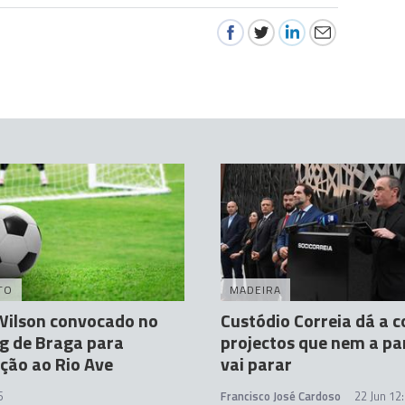
TO
MADEIRA
Wilson convocado no
Custódio Correia dá a 
g de Braga para
projectos que nem a p
ção ao Rio Ave
vai parar
6
Francisco José Cardoso
22 Jun 12