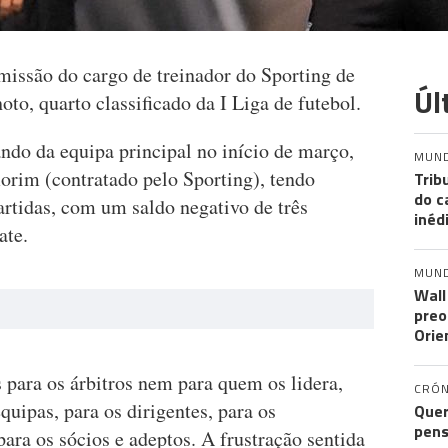
missão do cargo de treinador do Sporting de
Úl
to, quarto classificado da I Liga de futebol.
do da equipa principal no início de março,
MUN
rim (contratado pelo Sporting), tendo
Trib
do c
artidas, com um saldo negativo de três
inéd
ate.
MUN
Wall
preo
Orie
 para os árbitros nem para quem os lidera,
CRÓN
uipas, para os dirigentes, para os
Quer
pens
para os sócios e adeptos. A frustração sentida