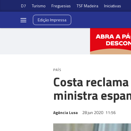
D7
Turismo
Freguesias
TSF Madeira
Iniciativas
Edição
Impressa
PAÍS
Costa reclama
ministra espa
Agência Lusa
28 jun 2020
11:56