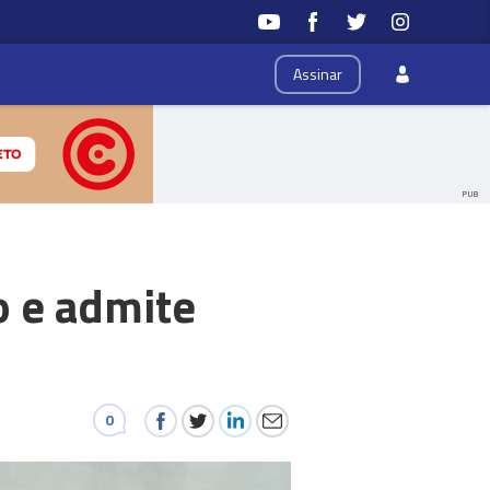
Assinar
PUB
o e admite
0