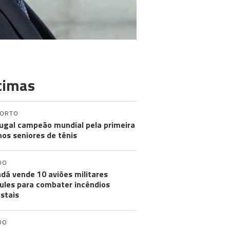
timas
PORTO
ugal campeão mundial pela primeira
nos seniores de ténis
DO
dá vende 10 aviões militares
ules para combater incêndios
estais
DO