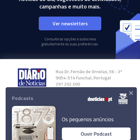
campanhas e muito mais.
Ver newsletters
Consulte as opções e subscreva
gratuitamente as suas preferências.
Rua Dr. Fernão de Ornelas, 56 - 3º
9054-514 Funchal, Portugal
291 202 300
×
Podcasts
Instale a nossa App
Os pequenos anúncios
Ouvir Podcast