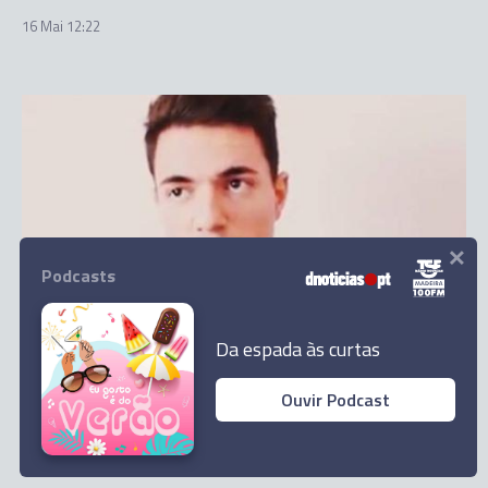
16 Mai 12:22
×
Podcasts
PAÍS
Da espada às curtas
Suspeito de matar estudante de psicologia em
Lisboa fica em prisão preventiva
Ouvir Podcast
30 Mai 16:12