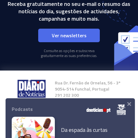
Receba gratuitamente no seu e-mail o resumo das
notícias do dia, sugestões de actividades,
campanhas e muito mais.
Ver newsletters
Consulte as opções e subscreva
gratuitamente as suas preferências.
Rua Dr. Fernão de Ornelas, 56 - 3º
9054-514 Funchal, Portugal
291 202 300
×
Podcasts
Instale a nossa App
Da espada às curtas