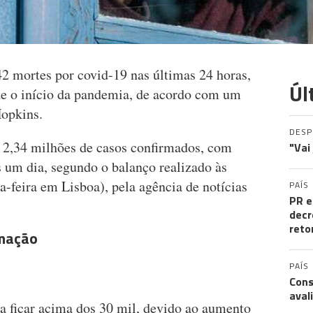
2 mortes por covid-19 nas últimas 24 horas,
Úl
de o início da pandemia, de acordo com um
Hopkins.
DES
e 2,34 milhões de casos confirmados, com
"Vai
 um dia, segundo o balanço realizado às
a-feira em Lisboa), pela agência de notícias
PAÍS
PR e
decr
reto
rmação
PAÍS
Cons
aval
a ficar acima dos 30 mil, devido ao aumento