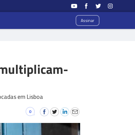
Assinar
multiplicam-
focadas em Lisboa
0