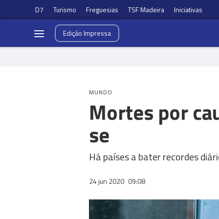
D7
Turismo
Freguesias
TSF Madeira
Iniciativas
Edição
Impressa
MUNDO
Mortes por ca
se
Há países a bater recordes diá
24 jun 2020
09:08