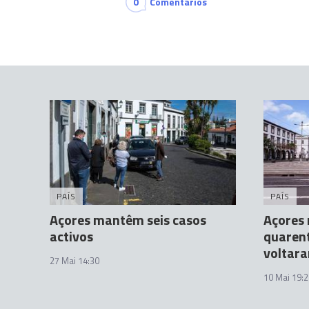
0
Comentários
PAÍS
PAÍS
Açores mantêm seis casos
Açores
activos
quaren
voltara
27 Mai 14:30
10 Mai 19:2