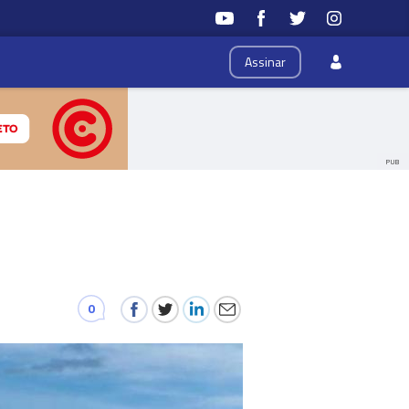
Assinar
PUB
0