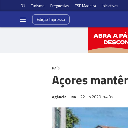
D7
Turismo
Freguesias
TSF Madeira
Iniciativas
Edição
Impressa
PAÍS
Açores mantêm
Agência Lusa
22 jun 2020
14:35