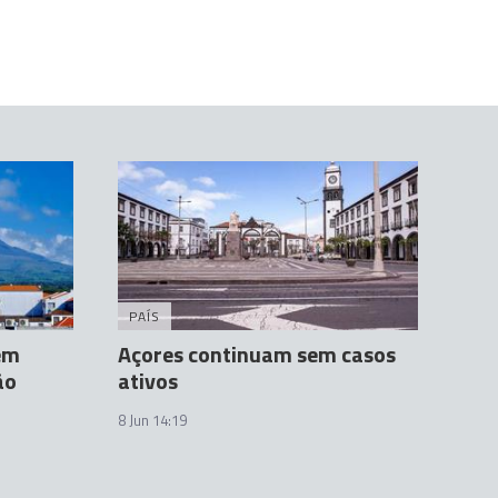
PAÍS
sem
Açores continuam sem casos
ão
ativos
8 Jun 14:19