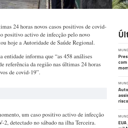
imas 24 horas novos casos positivos de covid-
Úl
 positivo activo de infecção pelo novo
ou hoje a Autoridade de Saúde Regional.
MUN
a entidade informa que “as 458 análises
Pres
com 
de referência da região nas últimas 24 horas
mom
vos de covid-19”.
MUN
Auto
assi
risc
omento, um caso positivo activo de infecção
MUN
2, detectado no sábado na ilha Terceira.
EUA 