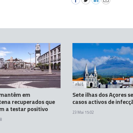
PAÍS
 mantêm em
Sete ilhas dos Açores 
tena recuperados que
casos activos de infecç
m a testar positivo
23 Mai 15:02
8