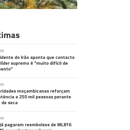
timas
DO
idente do Irão aponta que contacto
líder supremo é "muito difícil de
ento"
DO
ridades moçambicanas reforçam
stência a 250 mil pessoas perante
o de seca
DO
já pagaram reembolsos de 86,816