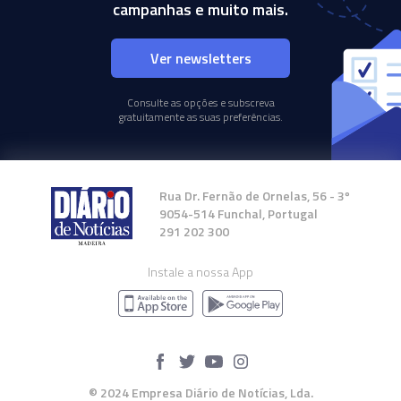
campanhas e muito mais.
Ver newsletters
Consulte as opções e subscreva
gratuitamente as suas preferências.
Rua Dr. Fernão de Ornelas, 56 - 3º
9054-514 Funchal, Portugal
291 202 300
Instale a nossa App
© 2024 Empresa Diário de Notícias, Lda.