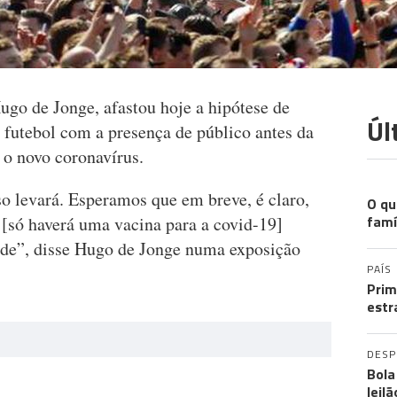
ugo de Jonge, afastou hoje a hipótese de
Úl
e futebol com a presença de público antes da
 o novo coronavírus.
EXP
 levará. Esperamos que em breve, é claro,
O qu
famí
 [só haverá uma vacina para a covid-19]
rde”, disse Hugo de Jonge numa exposição
PAÍS
Prim
estr
DES
Bola
leil