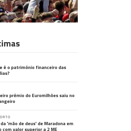
timas
LICADOR
e é o património financeiro das
lias?
eiro prémio do Euromilhões saiu no
angeiro
PORTO
 da 'mão de deus' de Maradona em
ão com valor superior a 2 ME