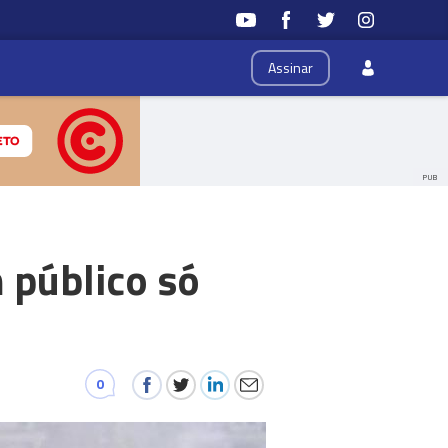
Assinar
PUB
 público só
0