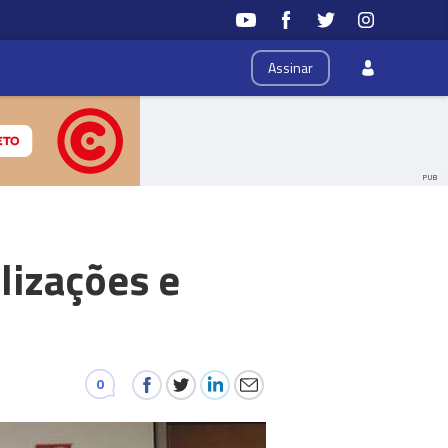
Assinar
PUB
lizações e
0