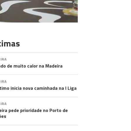
timas
IRA
do de muito calor na Madeira
IRA
timo inicia nova caminhada na I Liga
IRA
ira pede prioridade no Porto de
ões