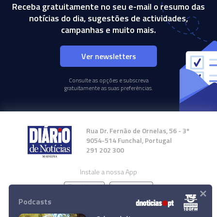
Receba gratuitamente no seu e-mail o resumo das
notícias do dia, sugestões de actividades,
campanhas e muito mais.
Ver newsletters
Consulte as opções e subscreva
gratuitamente as suas preferências.
Rua Dr. Fernão de Ornelas, 56 - 3º
9054-514 Funchal, Portugal
291 202 300
Instale a nossa App
×
Podcasts