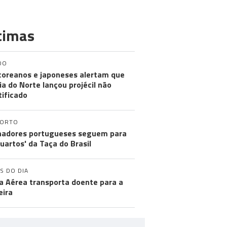
timas
DO
coreanos e japoneses alertam que
ia do Norte lançou projécil não
tificado
PORTO
nadores portugueses seguem para
quartos' da Taça do Brasil
S DO DIA
a Aérea transporta doente para a
ira