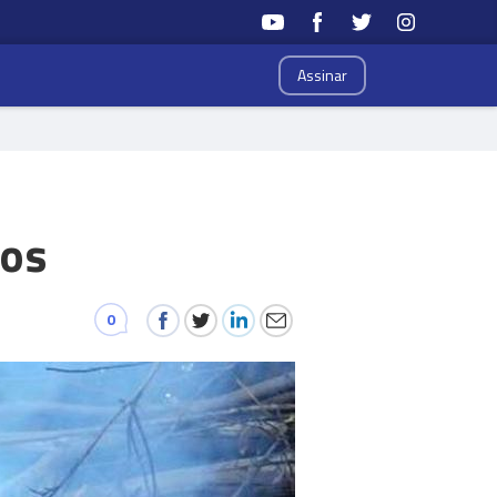
Assinar
os
0