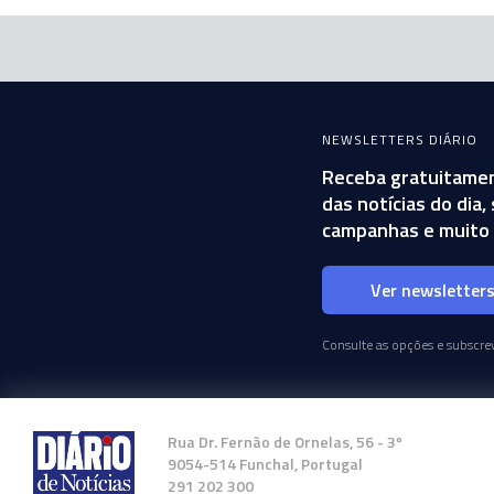
NEWSLETTERS DIÁRIO
Receba gratuitamen
das notícias do dia
campanhas e muito 
Ver newsletter
Consulte as opções e subscrev
Rua Dr. Fernão de Ornelas, 56 - 3º
9054-514 Funchal, Portugal
291 202 300