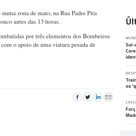
e numa zona de mato, na Rua Padre Pita
Úl
ouco antes das 13 horas.
mbatidas por três elementos dos Bombeiros
MUN
 com o apoio de uma viatura pesada de
Sul-
Core
iden
DES
Trei
os '
CASO
Forç
Made