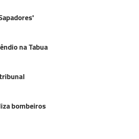
'Sapadores'
êndio na Tabua
tribunal
liza bombeiros