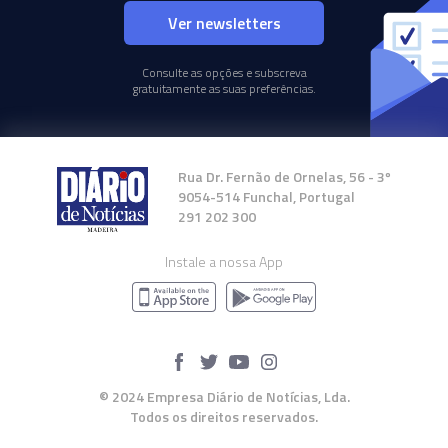
Ver newsletters
Consulte as opções e subscreva
gratuitamente as suas preferências.
Rua Dr. Fernão de Ornelas, 56 - 3º
9054-514 Funchal, Portugal
291 202 300
Instale a nossa App
© 2024 Empresa Diário de Notícias, Lda.
Todos os direitos reservados.