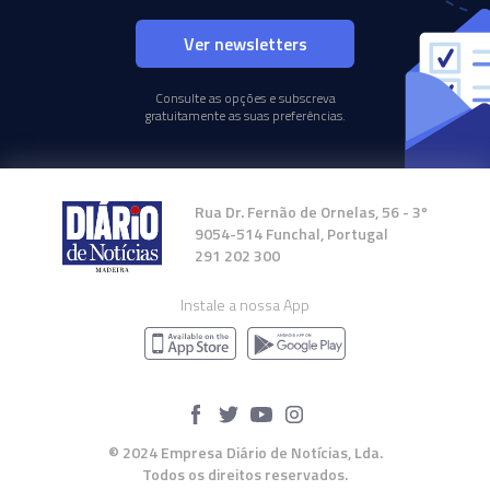
Ver newsletters
Consulte as opções e subscreva
gratuitamente as suas preferências.
Rua Dr. Fernão de Ornelas, 56 - 3º
9054-514 Funchal, Portugal
291 202 300
Instale a nossa App
© 2024 Empresa Diário de Notícias, Lda.
Todos os direitos reservados.