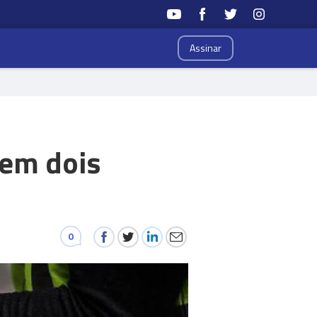
Assinar
 em dois
0