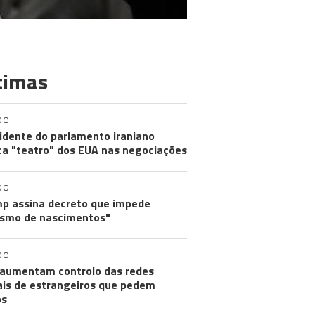
timas
DO
idente do parlamento iraniano
ica "teatro" dos EUA nas negociações
DO
p assina decreto que impede
ismo de nascimentos"
DO
aumentam controlo das redes
ais de estrangeiros que pedem
os