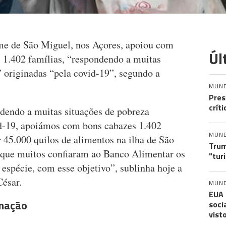
e de São Miguel, nos Açores, apoiou com
Úl
, 1.402 famílias, “respondendo a muitas
” originadas “pela covid-19”, segundo a
MUN
Pres
crít
dendo a muitas situações de pobreza
id-19, apoiámos com bons cabazes 1.402
MUN
 45.000 quilos de alimentos na ilha de São
Trum
orque muitos confiaram ao Banco Alimentar os
"tur
espécie, com esse objetivo”, sublinha hoje a
César.
MUN
EUA 
rmação
soci
vist