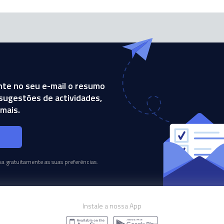
te no seu e-mail o resumo
, sugestões de actividades,
mais.
s
a gratuitamente as suas preferências.
Instale a nossa App