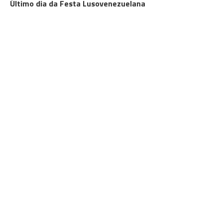
Último dia da Festa Lusovenezuelana
MADEIRA
Aceleras duplicam
NEWSLETTERS DIÁRIO
Receba gratuitamente no seu e-mail o resumo das
notícias do dia, sugestões de actividades,
campanhas e muito mais.