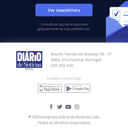
Ver newsletters
Consulte as opções e subscreva
gratuitamente as suas preferências.
Rua Dr. Fernão de Ornelas, 56 - 3º
9054-514 Funchal, Portugal
291 202 300
Instale a nossa App
© 2024 Empresa Diário de Notícias, Lda.
Todos os direitos reservados.