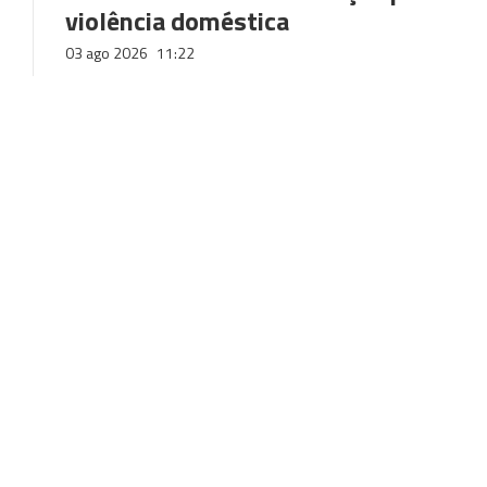
violência doméstica
03 ago 2026
11:22
Dois sismos registados esta
madrugada ao largo do Porto Santo
03 ago 2026
10:26
Últimas
COMUNIDADES
Equivalências, banca e burocracia continuam a marcar
integração dos luso-venezuelanos
TURISMO