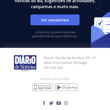
notícias do dia, sugestões de actividades,
campanhas e muito mais.
Ver newsletters
Consulte as opções e subscreva
gratuitamente as suas preferências.
Rua Dr. Fernão de Ornelas, 56 - 3º
9054-514 Funchal, Portugal
291 202 300
Instale a nossa App