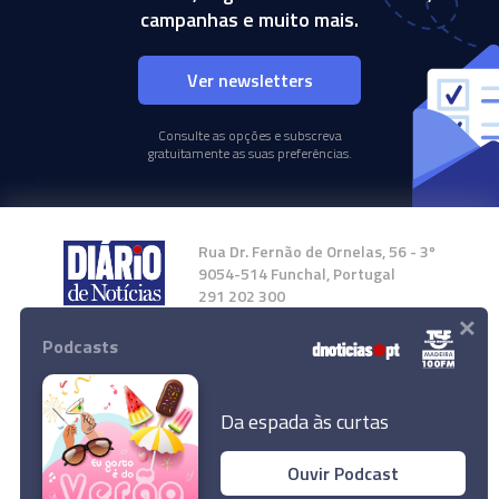
campanhas e muito mais.
Ver newsletters
Consulte as opções e subscreva
gratuitamente as suas preferências.
Rua Dr. Fernão de Ornelas, 56 - 3º
9054-514 Funchal, Portugal
291 202 300
×
Podcasts
Instale a nossa App
Da espada às curtas
Ouvir Podcast
© 2024 Empresa Diário de Notícias, Lda.