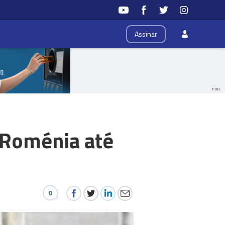
Assinar
PUB
 Roménia até
0