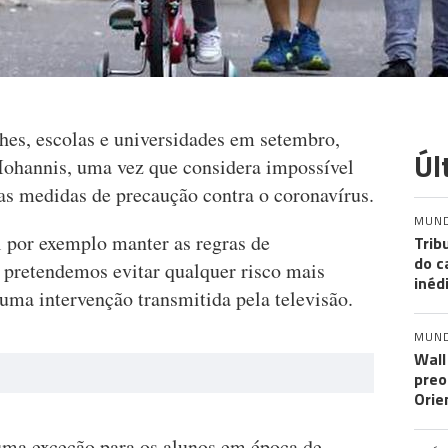
hes, escolas e universidades em setembro,
Úl
 Iohannis, uma vez que considera impossível
as medidas de precaução contra o coronavírus.
MUN
l por exemplo manter as regras de
Trib
do c
o pretendemos evitar qualquer risco mais
inéd
numa intervenção transmitida pela televisão.
MUN
Wall
preo
Orie
 uma exceção para os alunos em época de