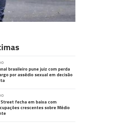
timas
DO
unal brasileiro pune juiz com perda
argo por assédio sexual em decisão
ita
DO
 Street fecha em baixa com
cupações crescentes sobre Médio
nte