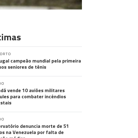
timas
PORTO
ugal campeão mundial pela primeira
nos seniores de ténis
DO
dá vende 10 aviões militares
ules para combater incêndios
estais
DO
rvatório denuncia morte de 51
os na Venezuela por falta de