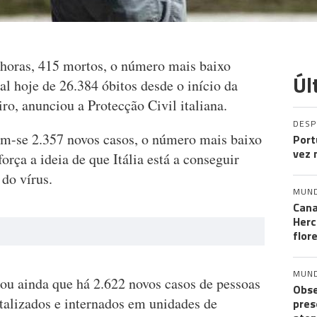
4 horas, 415 mortos, o número mais baixo
Úl
l hoje de 26.384 óbitos desde o início da
ro, anunciou a Protecção Civil italiana.
DES
m-se 2.357 novos casos, o número mais baixo
Port
vez 
força a ideia de que Itália está a conseguir
 do vírus.
MUN
Cana
Herc
flor
MUN
tou ainda que há 2.622 novos casos de pessoas
Obse
talizados e internados em unidades de
pres