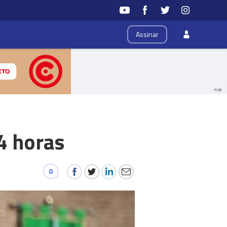
Assinar
PUB
4 horas
0