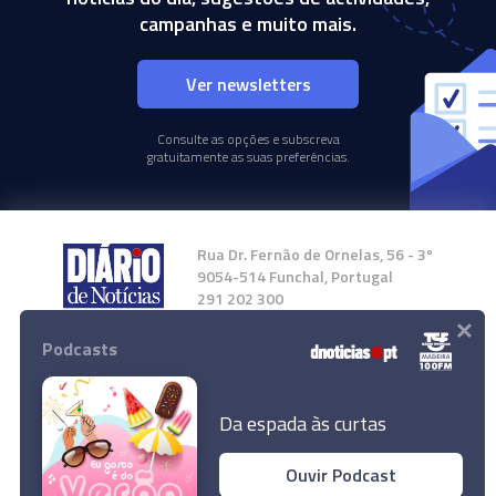
campanhas e muito mais.
Ver newsletters
Consulte as opções e subscreva
gratuitamente as suas preferências.
Rua Dr. Fernão de Ornelas, 56 - 3º
9054-514 Funchal, Portugal
291 202 300
×
Podcasts
Instale a nossa App
Da espada às curtas
Ouvir Podcast