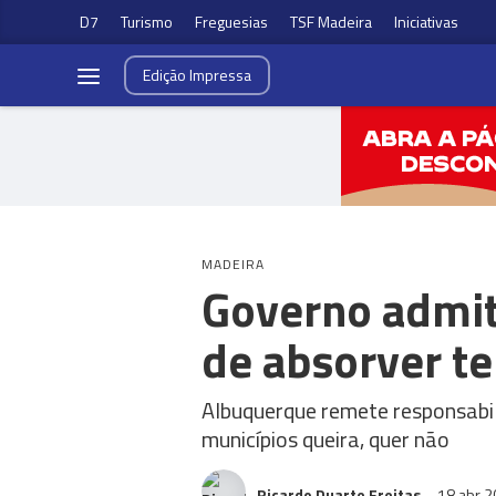
D7
Turismo
Freguesias
TSF Madeira
Iniciativas
Edição
Impressa
MADEIRA
Governo admit
de absorver te
Albuquerque remete responsabili
municípios queira, quer não
Ricardo Duarte Freitas
18 abr 