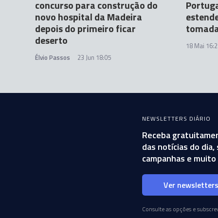
concurso para construção do
Portuga
novo hospital da Madeira
estende
depois do primeiro ficar
tomada
deserto
18 Mai 16:2
Élvio Passos
23 Jun 18:05
NEWSLETTERS DIÁRIO
Receba gratuitamen
das notícias do dia
campanhas e muito 
Ver newsletter
Consulte as opções e subscrev