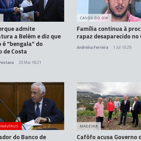
A
CASOS DO DIA
erque admite
Família continua à pro
tura a Belém e diz que
rapaz desaparecido no 
 é “bengala” do
Andreína Ferreira
1 Jul 10:29
o de Costa
 Pestana
20 Mai 18:21
ONAVÍRUS
MADEIRA
ador do Banco de
Cafôfo acusa Governo 