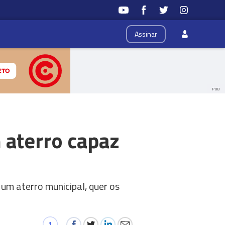
Assinar
PUB
 aterro capaz
um aterro municipal, quer os
1