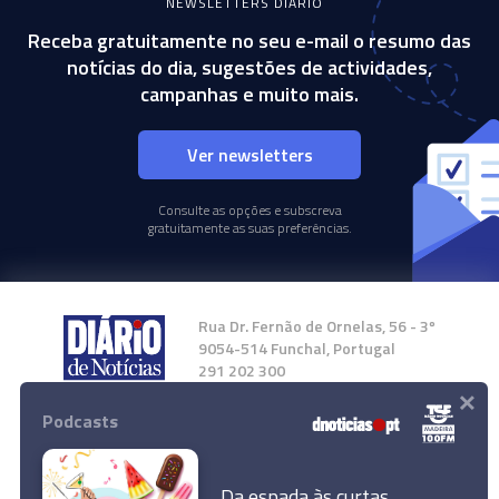
NEWSLETTERS DIÁRIO
Receba gratuitamente no seu e-mail o resumo das
notícias do dia, sugestões de actividades,
campanhas e muito mais.
Ver newsletters
Consulte as opções e subscreva
gratuitamente as suas preferências.
Rua Dr. Fernão de Ornelas, 56 - 3º
9054-514 Funchal, Portugal
291 202 300
×
Podcasts
Instale a nossa App
Da espada às curtas