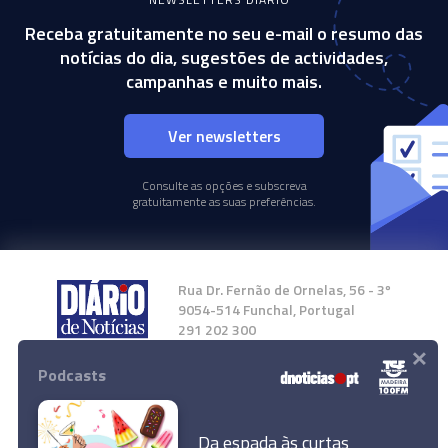
Receba gratuitamente no seu e-mail o resumo das
notícias do dia, sugestões de actividades,
campanhas e muito mais.
Ver newsletters
Consulte as opções e subscreva
gratuitamente as suas preferências.
Rua Dr. Fernão de Ornelas, 56 - 3º
9054-514 Funchal, Portugal
291 202 300
×
Podcasts
Instale a nossa App
Da espada às curtas