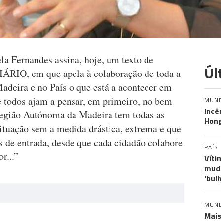
la Fernandes assina, hoje, um texto de
Úl
IÁRIO, em que apela à colaboração de toda a
Madeira e no País o que está a acontecer em
que todos ajam a pensar, em primeiro, no bem
MUN
Incê
Região Autónoma da Madeira tem todas as
Hon
situação sem a medida drástica, extrema e que
s de entrada, desde que cada cidadão colabore
PAÍS
r...”
Víti
muda
'bull
MUN
Mais