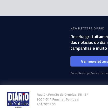
NEWSLETTERS DIÁRIO
Receba gratuitamen
das notícias do dia
campanhas e muito 
Ver newsletter
Consulte as opções e subscrev
Rua Dr. Fernão de Ornelas, 56 - 3º
9054-514 Funchal, Portugal
291 202 300