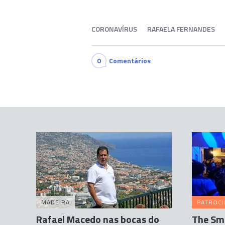
CORONAVÍRUS
RAFAELA FERNANDES
0
Comentários
MADEIRA
PATROC
Rafael Macedo nas bocas do
The Sma