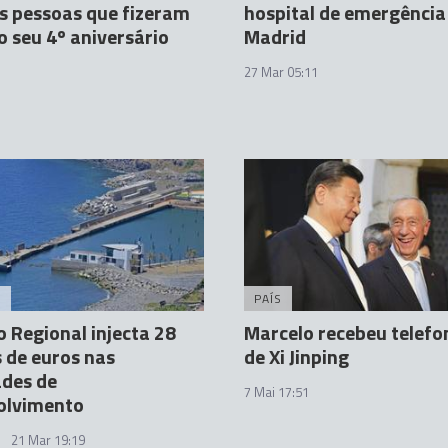
s pessoas que fizeram
hospital de emergênci
o seu 4º aniversário
Madrid
27 Mar 05:11
A
PAÍS
 Regional injecta 28
Marcelo recebeu telef
 de euros nas
de Xi Jinping
ades de
7 Mai 17:51
olvimento
21 Mar 19:19