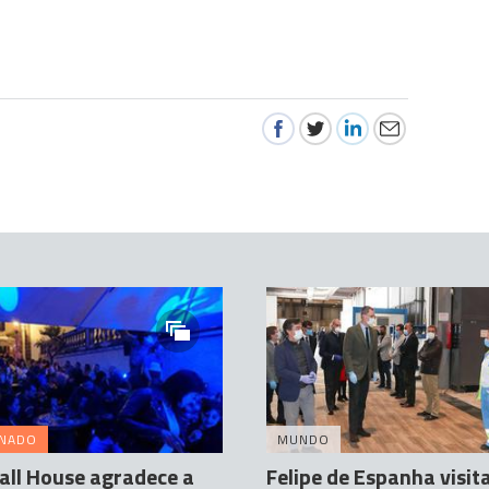
INADO
MUNDO
ll House agradece a
Felipe de Espanha visit