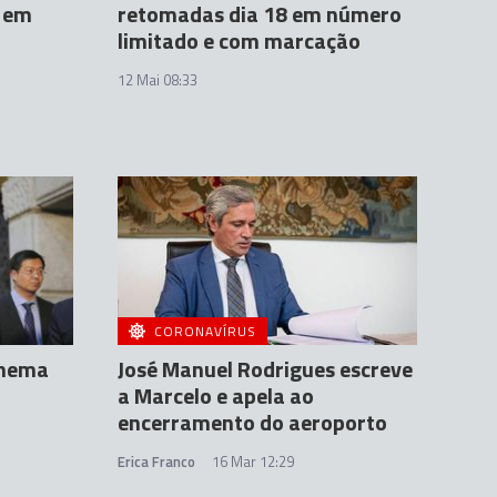
a em
retomadas dia 18 em número
limitado e com marcação
12 Mai 08:33
CORONAVÍRUS
onema
José Manuel Rodrigues escreve
a Marcelo e apela ao
encerramento do aeroporto
Erica Franco
16 Mar 12:29