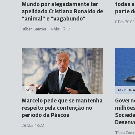
Mundo por alegadamente ter
todas a
apelidado Cristiano Ronaldo de
parte d
“animal” e “vagabundo”
8 Fev 20:00
Rúben Santos
4 Abr 16:17
PAÍS
MADEIR
Marcelo pede que se mantenha
Governo
respeito pela contenção no
milhões
período da Páscoa
Socied
Desenv
28 Mar 13:22
Tânia Cova