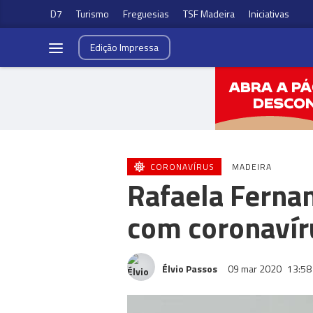
D7
Turismo
Freguesias
TSF Madeira
Iniciativas
Edição
Impressa
CORONAVÍRUS
MADEIRA
Rafaela Fernan
com coronavír
Élvio Passos
09 mar 2020
13:58