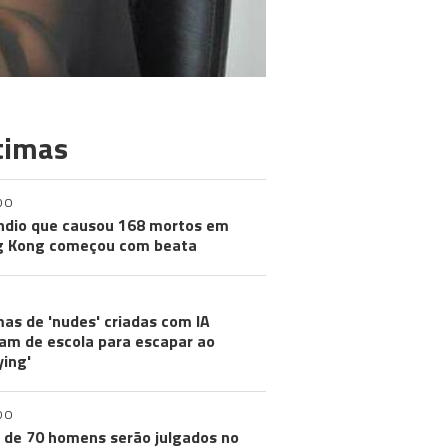
timas
DO
ndio que causou 168 mortos em
g Kong começou com beata
mas de 'nudes' criadas com IA
m de escola para escapar ao
ying'
DO
 de 70 homens serão julgados no