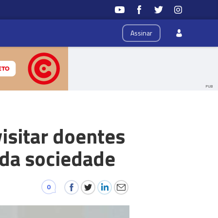
Assinar
PUB
visitar doentes
 da sociedade
0