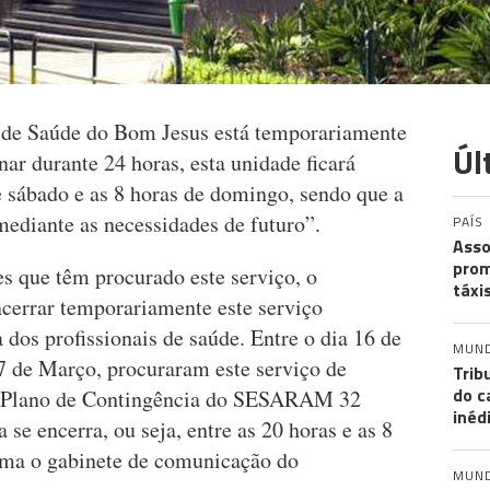
o de Saúde do Bom Jesus está temporariamente
Úl
nar durante 24 horas, esta unidade ficará
e sábado e as 8 horas de domingo, sendo que a
mediante as necessidades de futuro”.
PAÍS
Asso
prom
s que têm procurado este serviço, o
táxi
errar temporariamente este serviço
dos profissionais de saúde. Entre o dia 16 de
MUN
27 de Março, procuraram este serviço de
Trib
do c
do Plano de Contingência do SESARAM 32
inéd
se encerra, ou seja, entre as 20 horas e as 8
rma o gabinete de comunicação do
MUN