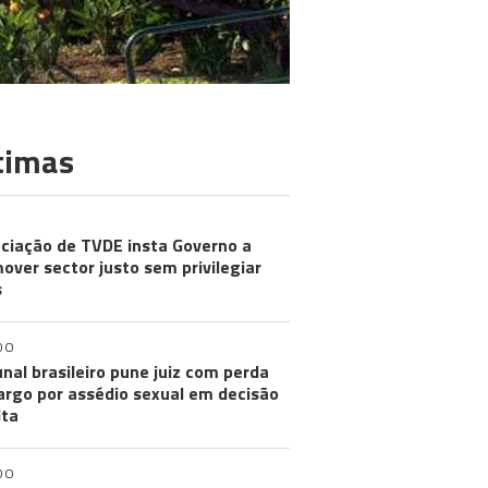
timas
ciação de TVDE insta Governo a
over sector justo sem privilegiar
s
DO
unal brasileiro pune juiz com perda
argo por assédio sexual em decisão
ita
DO