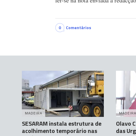
ler-se na nota enviada à redacção
0
Comentários
MADEIRA
MADEIR
SESARAM instala estrutura de
Olavo 
acolhimento temporário nas
das Urg