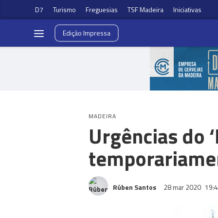
D7
Turismo
Freguesias
TSF Madeira
Iniciativas
Edição
Impressa
MADEIRA
Urgências do 
temporariame
Rúben Santos
28 mar 2020
19: