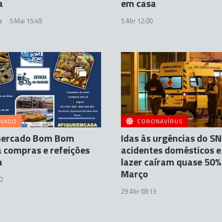
a
em casa
o
5 Mai 15:49
5 Abr 12:00
INADO
CORONAVÍRUS
ercado Bom Bom
Idas às urgências do SN
 compras e refeições
acidentes domésticos e
a
lazer caíram quase 50
Março
0
29 Abr 08:13