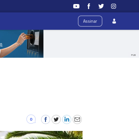
Assinar
PUB
0