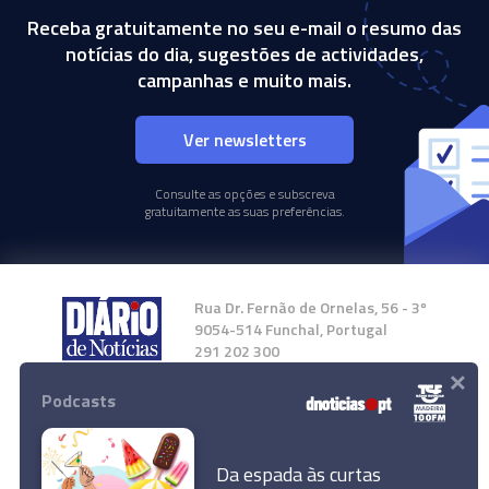
Receba gratuitamente no seu e-mail o resumo das
notícias do dia, sugestões de actividades,
campanhas e muito mais.
Ver newsletters
Consulte as opções e subscreva
gratuitamente as suas preferências.
Rua Dr. Fernão de Ornelas, 56 - 3º
9054-514 Funchal, Portugal
291 202 300
×
Podcasts
Instale a nossa App
Da espada às curtas