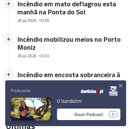
Incêndio em mato deflagrou esta
manhã na Ponta do Sol
26 jul 2026
10:39
Incêndio mobilizou meios no Porto
Moniz
26 jul 2026
10:33
Incêndio em encosta sobranceira à
vila do Porto Moniz mobiliza
×
bombeiros
Podcasts
26 jul 2026
00:46
O bandolim
Ouvir Podcast
Últimas