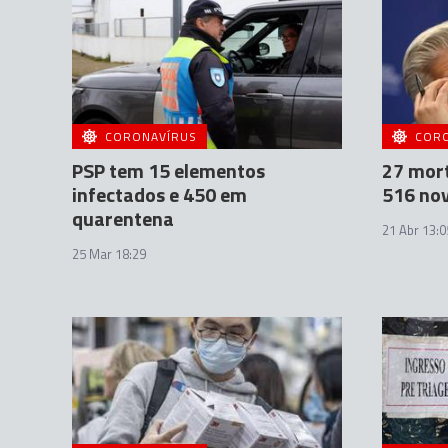
CORONAVÍRUS
COR
PSP tem 15 elementos
27 mort
infectados e 450 em
516 nov
quarentena
21 Abr 13:0
25 Mar 18:29