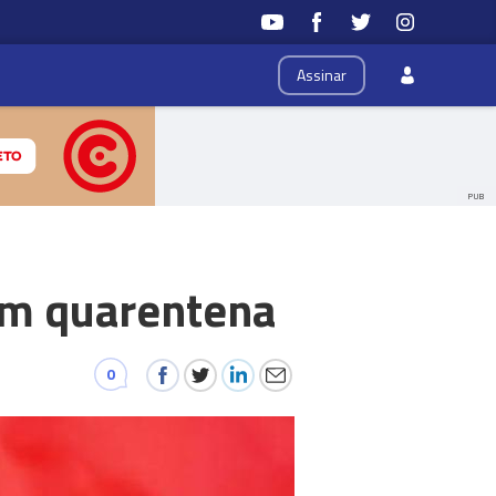
Assinar
PUB
em quarentena
0