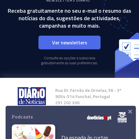
NEWSLETTERS DIÁRIO
Receba gratuitamente no seu e-mail o resumo das
notícias do dia, sugestões de actividades,
campanhas e muito mais.
Ver newsletters
Consulte as opções e subscreva
gratuitamente as suas preferências.
Rua Dr. Fernão de Ornelas, 56 - 3º
9054-514 Funchal, Portugal
291 202 300
×
Podcasts
Instale a nossa App
Da espada às curtas