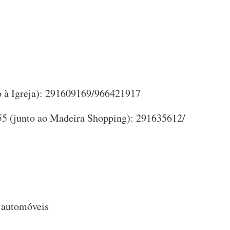
o à Igreja): 291609169/966421917
 55 (junto ao Madeira Shopping): 291635612/
 automóveis