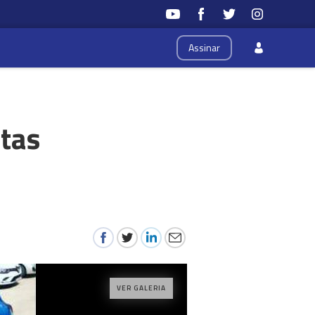
Assinar
stas
VER GALERIA