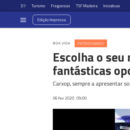
D7
Turismo
Freguesias
TSF Madeira
Iniciativas
Edição
Impressa
BOA VIDA
PATROCINADO
Escolha o seu 
fantásticas o
Carxop, sempre a apresentar sol
06 fev 2020
09:00