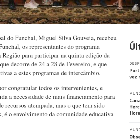
al do Funchal, Miguel Silva Gouveia, recebeu
Úl
Funchal, os representantes do programa
 Região para participar na quinta edição da
que decorre de 24 a 28 de Fevereiro, e que
DES
Port
ativas a estes programas de intercâmbio.
vez 
r congratular todos os intervenientes, e
MUN
tida a necessidade de mais financiamento para
Cana
 de recursos atempada, mas o que tem sido
Herc
flor
, é o envolvimento da comunidade educativa
MUN
Obse