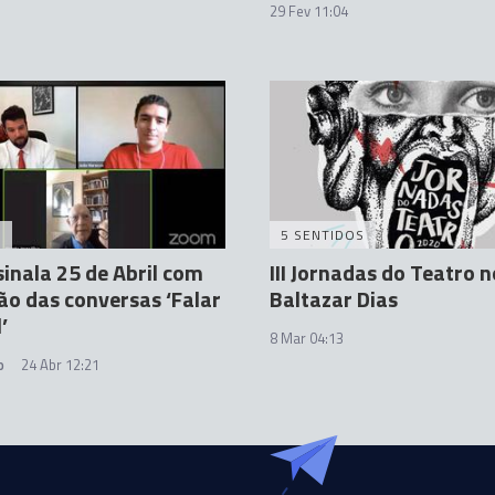
29 Fev 11:04
A
5 SENTIDOS
inala 25 de Abril com
III Jornadas do Teatro n
ção das conversas ‘Falar
Baltazar Dias
’
8 Mar 04:13
o
24 Abr 12:21