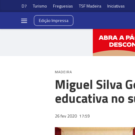
D7
Turismo
Freguesias
TSF Madeira
Iniciativas
Edição
Impressa
MADEIRA
Miguel Silva 
educativa no 
26 fev 2020
17:59