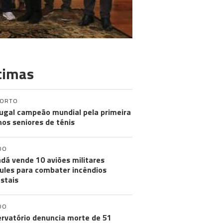
timas
PORTO
ugal campeão mundial pela primeira
nos seniores de ténis
DO
dá vende 10 aviões militares
ules para combater incêndios
estais
DO
rvatório denuncia morte de 51