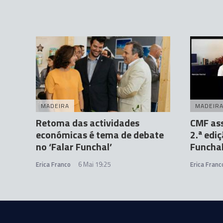
MADEIRA
MADEIR
Retoma das actividades
CMF ass
económicas é tema de debate
2.ª edi
no ‘Falar Funchal’
Funchal
Erica Franco
6 Mai 19:25
Erica Franc