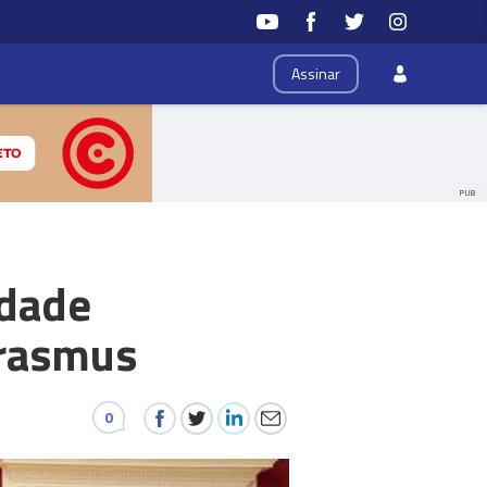
Assinar
PUB
idade
Erasmus
0