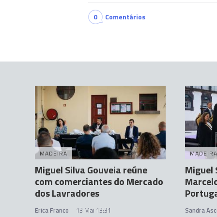
0
Comentários
MADEIRA
MADEIR
Miguel Silva Gouveia reúne
Miguel 
com comerciantes do Mercado
Marcelo
dos Lavradores
Portuga
Erica Franco
13 Mai 13:31
Sandra Asc