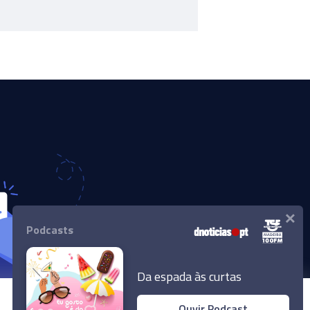
×
Podcasts
Da espada às curtas
Ouvir Podcast