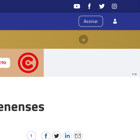
Assinar
×
PUB
enenses
1