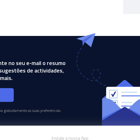
te no seu e-mail o resumo
, sugestões de actividades,
mais.
s
a gratuitamente as suas preferências.
Instale a nossa App