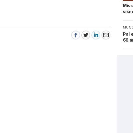
Miss
sism
MUN
Pai 
68 a