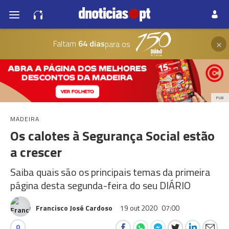
×
Faltam
64 dias
para os
PUB
MADEIRA
Os calotes à Segurança Social estão
a crescer
Saiba quais são os principais temas da primeira
página desta segunda-feira do seu DIÁRIO
Francisco José Cardoso
19 out 2020
07:00
0