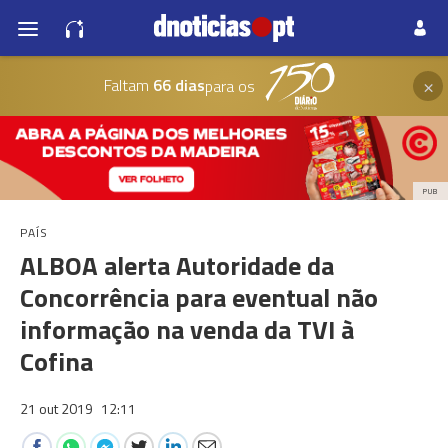
×
Faltam
66 dias
para os
PUB
PAÍS
ALBOA alerta Autoridade da
Concorrência para eventual não
informação na venda da TVI à
Cofina
21 out 2019
12:11