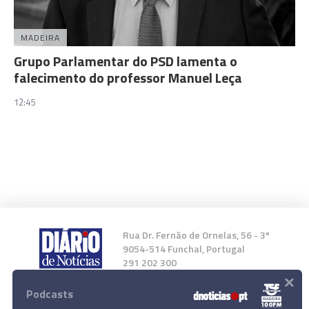
MADEIRA
Grupo Parlamentar do PSD lamenta o
falecimento do professor Manuel Leça
12:45
Rua Dr. Fernão de Ornelas, 56 - 3º
9054-514 Funchal, Portugal
291 202 300
×
Podcasts
Instale a nossa App