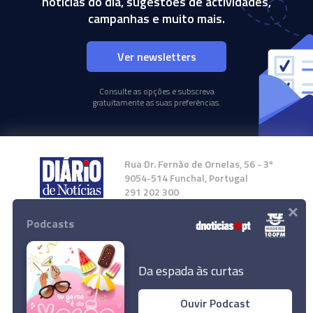
notícias do dia, sugestões de actividades,
campanhas e muito mais.
Ver newsletters
Consulte as opções e subscreva
gratuitamente as suas preferências.
Rua Dr. Fernão de Ornelas, 56 - 3º
9054-514 Funchal, Portugal
291 202 300
×
Podcasts
Instale a nossa App
Da espada às curtas
Ouvir Podcast