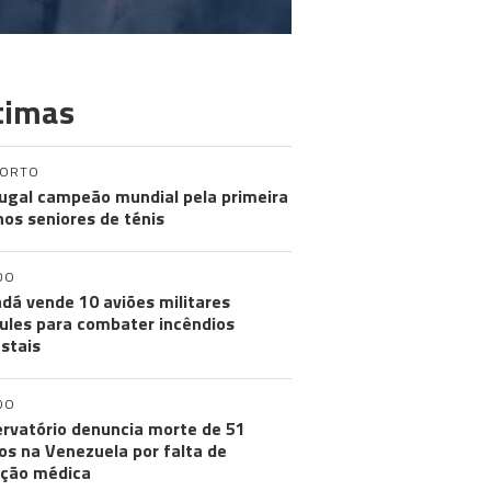
timas
PORTO
ugal campeão mundial pela primeira
nos seniores de ténis
DO
dá vende 10 aviões militares
ules para combater incêndios
estais
DO
rvatório denuncia morte de 51
os na Venezuela por falta de
ção médica