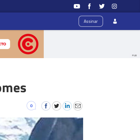
Assinar
PUB
Gomes
0