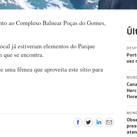
unto ao Complexo Balnear Poças do Gomes,
Úl
local já estiveram elementos do Parque
DES
m que se encontra.
Port
vez 
de uma fêmea que aproveita este sítio para
MUN
Cana
Herc
flor
MUN
Obse
pres
aten