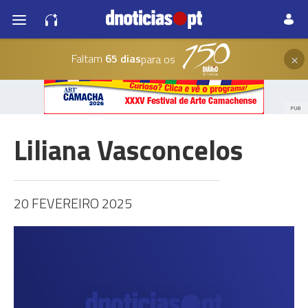
×
Faltam
65 dias
para os
PUB
Liliana Vasconcelos
20 FEVEREIRO 2025