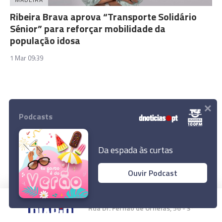
Ribeira Brava aprova “Transporte Solidário
Sénior” para reforçar mobilidade da
população idosa
1 Mar 09:39
×
Podcasts
Carregar mais notícias
Da espada às curtas
Ouvir Podcast
Rua Dr. Fernão de Ornelas, 56 - 3º
9054-514 Funchal, Portugal