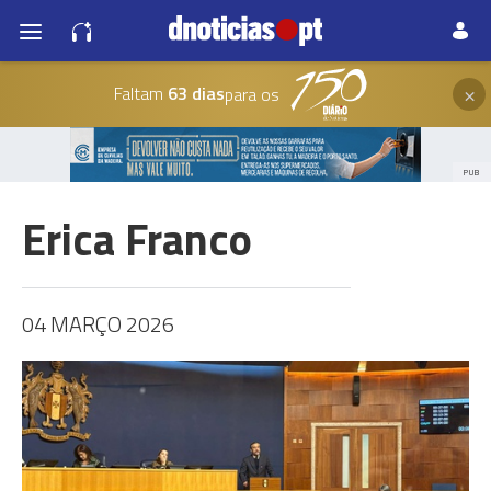
×
Faltam
63 dias
para os
PUB
Erica Franco
04 MARÇO 2026