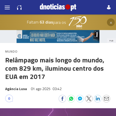
×
Faltam
63 dias
para os
PUB
MUNDO
Relâmpago mais longo do mundo,
com 829 km, iluminou centro dos
EUA em 2017
Agência Lusa
01 ago 2025
03:42
0