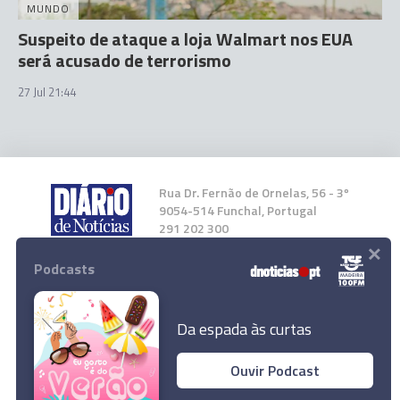
MUNDO
Suspeito de ataque a loja Walmart nos EUA
será acusado de terrorismo
27 Jul 21:44
Rua Dr. Fernão de Ornelas, 56 - 3º
9054-514 Funchal, Portugal
291 202 300
×
Podcasts
Instale a nossa App
Da espada às curtas
Ouvir Podcast
© 2025 Empresa Diário de Notícias, Lda.