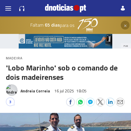
×
Faltam
65 dias
para os
PUB
MADEIRA
'Lobo Marinho' sob o comando de
dois madeirenses
Andreia Correia
16 jul 2025
18:05
3