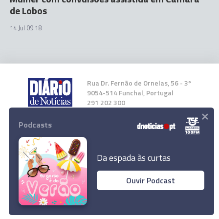
de Lobos
14 Jul 09:18
Rua Dr. Fernão de Ornelas, 56 - 3º
9054-514 Funchal, Portugal
291 202 300
×
Podcasts
Instale a nossa App
Da espada às curtas
Ouvir Podcast
© 2025 Empresa Diário de Notícias, Lda.
Todos os direitos reservados.