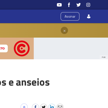
Assinar
×
PUB
os e anseios
0