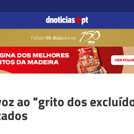
Faltam
65 dias
para os
oz ao "grito dos excluíd
zados