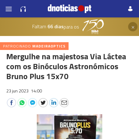
×
Faltam
66 dias
para os
PATROCINADO
MADEIRAOPTICS
Mergulhe na majestosa Via Láctea
com os Binóculos Astronómicos
Bruno Plus 15x70
23 jun 2023
14:00