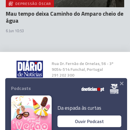
DEPRESSÃO ÓSCAR
Mau tempo deixa Caminho do Amparo cheio de
água
6 Jun 10:53
Rua Dr. Fernão de Ornelas, 56 - 3º
9054-514 Funchal, Portugal
291 202 300
×
Podcasts
Instale a nossa App
Da espada às curtas
Ouvir Podcast
© 2023 Empresa Diário de Notícias, Lda.