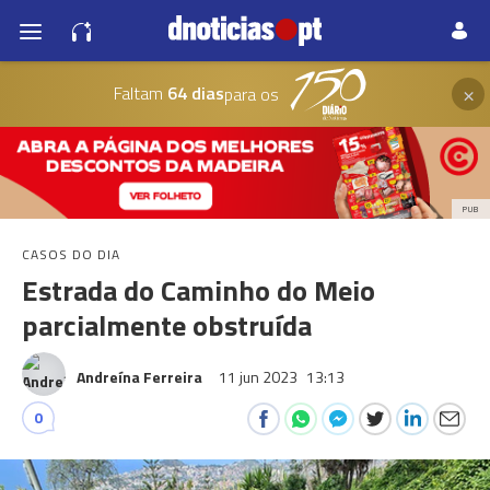
×
Faltam
64 dias
para os
PUB
CASOS DO DIA
Estrada do Caminho do Meio
parcialmente obstruída
Andreína Ferreira
11 jun 2023
13:13
0