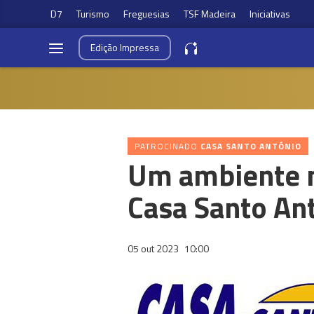
D7
Turismo
Freguesias
TSF Madeira
Iniciativas
Edição
Impressa
PATROCINADO
CASA SANTO ANTÓNIO
Um ambiente m
Casa Santo An
05 out 2023
10:00