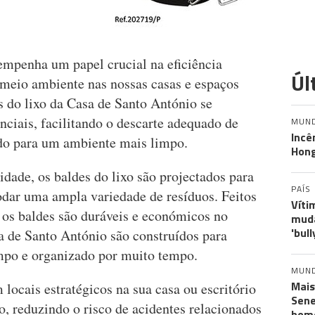
sempenha um papel crucial na eficiência
Úl
 meio ambiente nas nossas casas e espaços
s do lixo da Casa de Santo António se
ciais, facilitando o descarte adequado de
MUN
Incê
do para um ambiente mais limpo.
Hon
idade, os baldes do lixo são projectados para
PAÍS
odar uma ampla variedade de resíduos. Feitos
Víti
 os baldes são duráveis e económicos no
muda
'bull
a de Santo António são construídos para
mpo e organizado por muito tempo.
MUN
Mais
 locais estratégicos na sua casa ou escritório
Sene
, reduzindo o risco de acidentes relacionados
hom