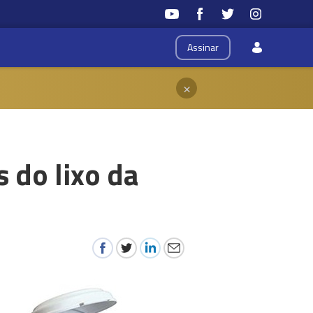
Assinar
×
 do lixo da