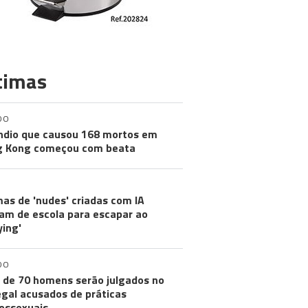
timas
DO
ndio que causou 168 mortos em
g Kong começou com beata
mas de 'nudes' criadas com IA
m de escola para escapar ao
ying'
DO
 de 70 homens serão julgados no
gal acusados de práticas
ossexuais