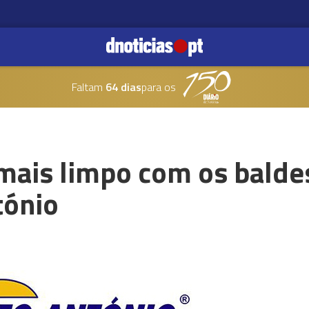
Faltam
64 dias
para os
ais limpo com os baldes
tónio