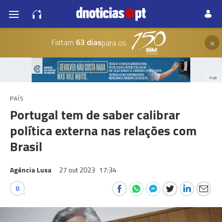
×
Faltam
63 dias
para os
PUB
PAÍS
Portugal tem de saber calibrar
política externa nas relações com
Brasil
Agência Lusa
27 out 2023
17:34
0