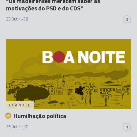
"Os madeirenses merecem saber as
motivações do PSD e do CDS"
23 Out 15:38
2
BOA NOITE
Humilhação política
25 Out 23:37
1